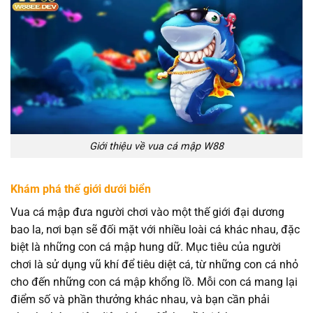
Giới thiệu về vua cá mập W88
Khám phá thế giới dưới biển
Vua cá mập đưa người chơi vào một thế giới đại dương
bao la, nơi bạn sẽ đối mặt với nhiều loài cá khác nhau, đặc
biệt là những con cá mập hung dữ. Mục tiêu của người
chơi là sử dụng vũ khí để tiêu diệt cá, từ những con cá nhỏ
cho đến những con cá mập khổng lồ. Mỗi con cá mang lại
điểm số và phần thưởng khác nhau, và bạn cần phải