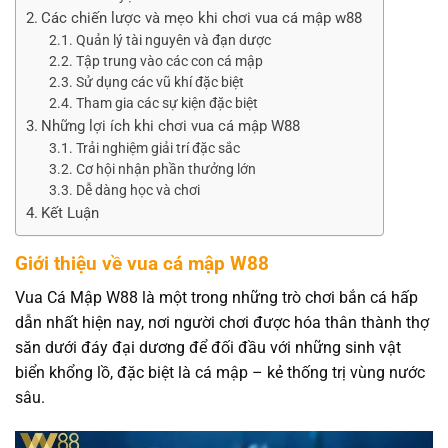
Các chiến lược và mẹo khi chơi vua cá mập w88
Quản lý tài nguyên và đạn dược
Tập trung vào các con cá mập
Sử dụng các vũ khí đặc biệt
Tham gia các sự kiện đặc biệt
Những lợi ích khi chơi vua cá mập W88
Trải nghiệm giải trí đặc sắc
Cơ hội nhận phần thưởng lớn
Dễ dàng học và chơi
Kết Luận
Giới thiệu về vua cá mập W88
Vua Cá Mập W88 là một trong những trò chơi bắn cá hấp
dẫn nhất hiện nay, nơi người chơi được hóa thân thành thợ
săn dưới đáy đại dương để đối đầu với những sinh vật
biển khổng lồ, đặc biệt là cá mập – kẻ thống trị vùng nước
sâu.