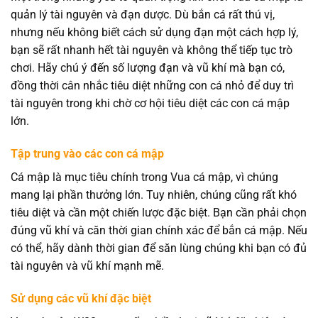
quản lý tài nguyên và đạn dược. Dù bắn cá rất thú vị,
nhưng nếu không biết cách sử dụng đạn một cách hợp lý,
bạn sẽ rất nhanh hết tài nguyên và không thể tiếp tục trò
chơi. Hãy chú ý đến số lượng đạn và vũ khí mà bạn có,
đồng thời cân nhắc tiêu diệt những con cá nhỏ để duy trì
tài nguyên trong khi chờ cơ hội tiêu diệt các con cá mập
lớn.
Tập trung vào các con cá mập
Cá mập là mục tiêu chính trong Vua cá mập, vì chúng
mang lại phần thưởng lớn. Tuy nhiên, chúng cũng rất khó
tiêu diệt và cần một chiến lược đặc biệt. Bạn cần phải chọn
đúng vũ khí và căn thời gian chính xác để bắn cá mập. Nếu
có thể, hãy dành thời gian để săn lùng chúng khi bạn có đủ
tài nguyên và vũ khí mạnh mẽ.
Sử dụng các vũ khí đặc biệt