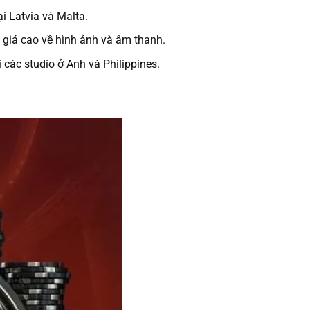
ại Latvia và Malta.
h giá cao về hình ảnh và âm thanh.
 các studio ở Anh và Philippines.