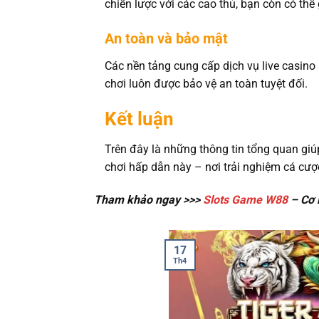
chiến lược với các cao thủ, bạn còn có thể
An toàn và bảo mật
Các nền tảng cung cấp dịch vụ live casin
chơi luôn được bảo vệ an toàn tuyệt đối.
Kết luận
Trên đây là những thông tin tổng quan giú
chơi hấp dẫn này – nơi trải nghiệm cá cư
Tham khảo ngay >>>
Slots Game W88
– Cơ 
17
Th4