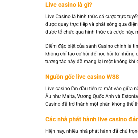
Live casino là gì?
Live Casino là hình thức cá cược trực tuyế
được quay trực tiếp và phát sóng qua điện
được tổ chức qua hình thức cá cược này, 
Điểm đặc biệt của sảnh Casino chính là tín
không chỉ tạo cơ hội để học hỏi từ những
tương tác này đã mang lại một không khí c
Nguồn gốc live casino W88
Live casino lần đầu tiên ra mắt vào giữa 
Âu như Malta, Vương Quốc Anh và Estonia. K
Casino đã trở thành một phần không thể th
Các nhà phát hành live casino đán
Hiện nay, nhiều nhà phát hành đã chú trọng 