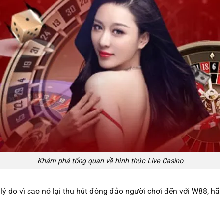
Khám phá tổng quan về hình thức Live Casino
 lý do vì sao nó lại thu hút đông đảo người chơi đến với W88, h