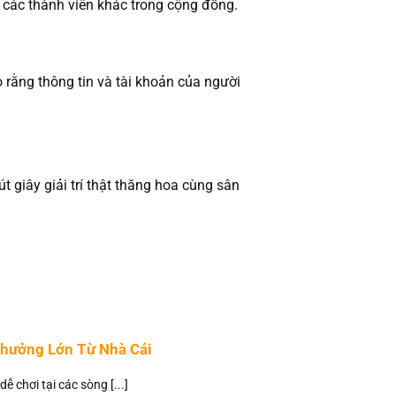
ới các thành viên khác trong cộng đồng.
rằng thông tin và tài khoản của người
t giây giải trí thật thăng hoa cùng sân
hưởng Lớn Từ Nhà Cái
ễ chơi tại các sòng [...]