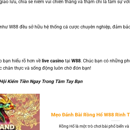
 giao lưu, chia sẻ niềm vui chiến thắng và thậm chí là tâm sự v
o như W88 đều sở hữu hệ thống cá cược chuyên nghiệp, đảm bảo 
p bạn hiểu rõ hơn về
live casino
tại
W88
. Chúc bạn có những phú
ợc chân thực và sống động luôn chờ đón bạn!
Hội Kiếm Tiền Ngay Trong Tầm Tay Bạn
Mẹo Đánh Bài Rồng Hổ W88 Rinh T
Rồng Hổ là một trò chơi bài phổ biến và d