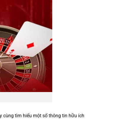
ãy cùng tìm hiểu một số thông tin hữu ích