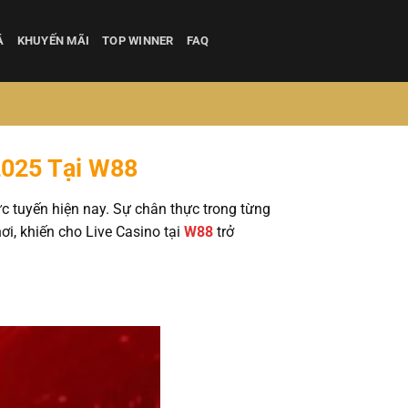
Á
KHUYẾN MÃI
TOP WINNER
FAQ
2025 Tại W88
ực tuyến hiện nay. Sự chân thực trong từng
ơi, khiến cho Live Casino tại
W88
trở