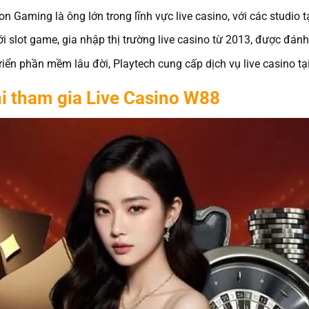
on Gaming là ông lớn trong lĩnh vực live casino, với các studio t
với slot game, gia nhập thị trường live casino từ 2013, được đán
riển phần mềm lâu đời, Playtech cung cấp dịch vụ live casino tại
i tham gia Live Casino W88