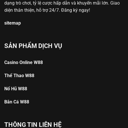
dạng trò chơi, tỷ lệ cược hấp dẫn và khuyến mãi lớn. Giao
diện thân thiện, hỗ trợ 24/7. Đăng ký ngay!
sitemap
SẢN PHẨM DỊCH VỤ
Casino Online W88
Thể Thao W88
Nổ Hũ W88
Bắn Cá W88
THÔNG TIN LIÊN HỆ