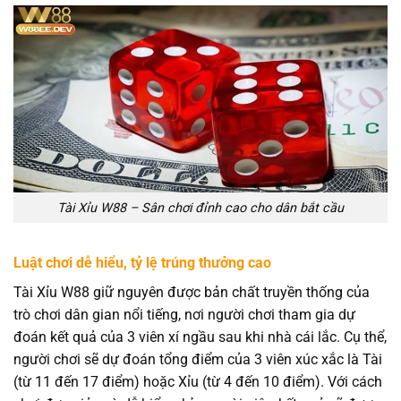
Tài Xỉu W88 – Sân chơi đỉnh cao cho dân bắt cầu
Luật chơi dễ hiểu, tỷ lệ trúng thưởng cao
Tài Xỉu W88 giữ nguyên được bản chất truyền thống của
trò chơi dân gian nổi tiếng, nơi người chơi tham gia dự
đoán kết quả của 3 viên xí ngầu sau khi nhà cái lắc. Cụ thể,
người chơi sẽ dự đoán tổng điểm của 3 viên xúc xắc là Tài
(từ 11 đến 17 điểm) hoặc Xỉu (từ 4 đến 10 điểm). Với cách