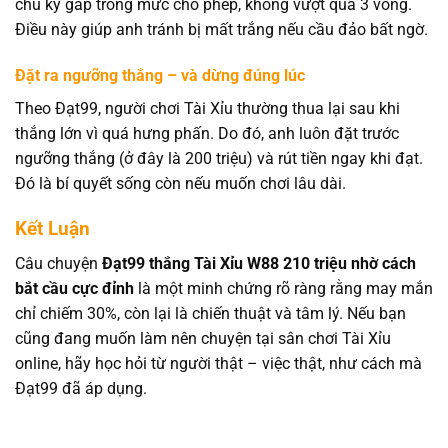
chu kỳ gấp trong mức cho phép, không vượt quá 3 vòng.
Điều này giúp anh tránh bị mất trắng nếu cầu đảo bất ngờ.
Đặt ra ngưỡng thắng – và dừng đúng lúc
Theo Đạt99, người chơi Tài Xỉu thường thua lại sau khi
thắng lớn vì quá hưng phấn. Do đó, anh luôn đặt trước
ngưỡng thắng (ở đây là 200 triệu) và rút tiền ngay khi đạt.
Đó là bí quyết sống còn nếu muốn chơi lâu dài.
Kết Luận
Câu chuyện
Đạt99 thắng Tài Xỉu W88 210 triệu nhờ cách
bắt cầu cực đỉnh
là một minh chứng rõ ràng rằng may mắn
chỉ chiếm 30%, còn lại là chiến thuật và tâm lý. Nếu bạn
cũng đang muốn làm nên chuyện tại sân chơi Tài Xỉu
online, hãy học hỏi từ người thật – việc thật, như cách mà
Đạt99 đã áp dụng.