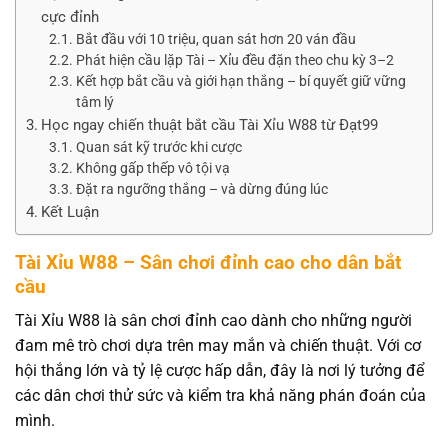
cực đỉnh
Bắt đầu với 10 triệu, quan sát hơn 20 ván đầu
Phát hiện cầu lặp Tài – Xỉu đều đặn theo chu kỳ 3–2
Kết hợp bắt cầu và giới hạn thắng – bí quyết giữ vững
tâm lý
Học ngay chiến thuật bắt cầu Tài Xỉu W88 từ Đạt99
Quan sát kỹ trước khi cược
Không gấp thếp vô tội vạ
Đặt ra ngưỡng thắng – và dừng đúng lúc
Kết Luận
Tài Xỉu W88 – Sân chơi đỉnh cao cho dân bắt
cầu
Tài Xỉu W88 là sân chơi đỉnh cao dành cho những người
đam mê trò chơi dựa trên may mắn và chiến thuật. Với cơ
hội thắng lớn và tỷ lệ cược hấp dẫn, đây là nơi lý tưởng để
các dân chơi thử sức và kiểm tra khả năng phán đoán của
mình.