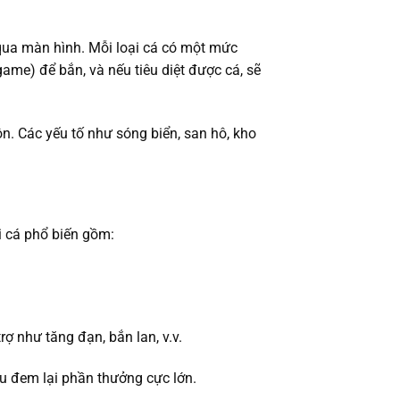
 qua màn hình. Mỗi loại cá có một mức
me) để bắn, và nếu tiêu diệt được cá, sẽ
n. Các yếu tố như sóng biển, san hô, kho
i cá phổ biến gồm:
ợ như tăng đạn, bắn lan, v.v.
u đem lại phần thưởng cực lớn.