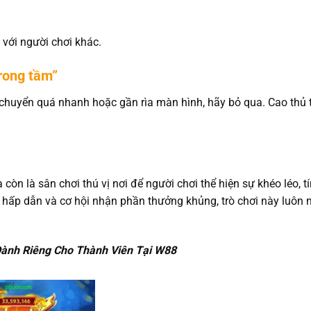
 với người chơi khác.
rong tầm”
 chuyển quá nhanh hoặc gần rìa màn hình, hãy bỏ qua. Cao thủ
 còn là sân chơi thú vị nơi
để người chơi thể hiện sự khéo léo, 
g hấp dẫn và cơ hội nhận phần thưởng khủng, trò chơi này luô
ành Riêng Cho Thành Viên Tại W88