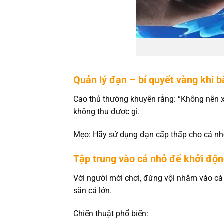
Quản lý đạn – bí quyết vàng khi b
Cao thủ thường khuyên rằng: “Không nên x
không thu được gì.
Mẹo: Hãy sử dụng đạn cấp thấp cho cá nhỏ
Tập trung vào cá nhỏ để khởi độn
Với người mới chơi, đừng vội nhắm vào cá
săn cá lớn.
Chiến thuật phổ biến: