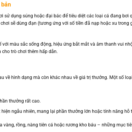
ơ bản
ơi sử dụng súng hoặc đại bác để tiêu diệt các loại cá đang bơi
ơi sẽ dùng đạn (tương ứng với số tiền đã nạp hoặc xu trong ga
kế với màu sắc sống động, hiệu ứng bắt mắt và âm thanh vui nhộ
 cho trò chơi thêm hấp dẫn.
u về hình dạng mà còn khác nhau về giá trị thưởng. Một số loạ
phần thưởng rất cao.
 hiện ngẫu nhiên, mang lại phần thưởng lớn hoặc tính năng hỗ tr
a vàng, rồng, nàng tiên cá hoặc rương kho báu – những mục tiê