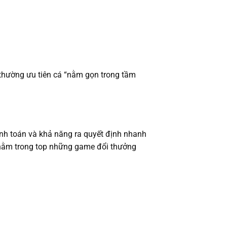
 thường ưu tiên cá “nằm gọn trong tầm
tính toán và khả năng ra quyết định nhanh
n nằm trong top những game đổi thưởng