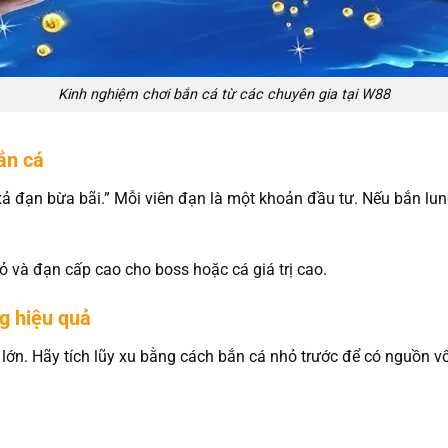
Kinh nghiệm chơi bắn cá từ các chuyên gia tại W88
ắn cá
ả đạn bừa bãi.” Mỗi viên đạn là một khoản đầu tư. Nếu bắn lu
 và đạn cấp cao cho boss hoặc cá giá trị cao.
g hiệu quả
 lớn. Hãy tích lũy xu bằng cách bắn cá nhỏ trước để có nguồn 