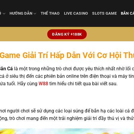
Ủ
HƯỚNG DẪN
THỂ THAO
LIVE CASINO
SLOTS GAME
BẮN C
ĐĂNG KÝ +188K
Game Giải Trí Hấp Dẫn Với Cơ Hội 
Bắn Cá
là một trong những trò chơi được yêu thích nhất nhờ lối
 siêu thị đến các phiên bản online trên điện thoại và máy tính
lứa tuổi. Hãy cùng
W88
tìm hiểu chi tiết qua bài viết sau.
 nơi người chơi sẽ sử dụng các loại súng để bắn hạ các loài cá
g, trò chơi mang đến một trải nghiệm giải trí đầy thú vị và thử