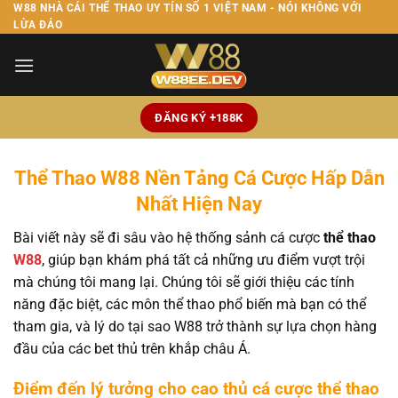
W88 NHÀ CÁI THỂ THAO UY TÍN SỐ 1 VIỆT NAM - NÓI KHÔNG VỚI
Bỏ
LỪA ĐẢO
qua
nội
dung
ĐĂNG KÝ +188K
Thể Thao W88 Nền Tảng Cá Cược Hấp Dẫn
Nhất Hiện Nay
Bài viết này sẽ đi sâu vào hệ thống sảnh cá cược
thể thao
W88
, giúp bạn khám phá tất cả những ưu điểm vượt trội
mà chúng tôi mang lại. Chúng tôi sẽ giới thiệu các tính
năng đặc biệt, các môn thể thao phổ biến mà bạn có thể
tham gia, và lý do tại sao W88 trở thành sự lựa chọn hàng
đầu của các bet thủ trên khắp châu Á.
Điểm đến lý tưởng cho cao thủ cá cược thể thao