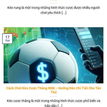
Kèo rung là một trong những hình thức cược được nhiều người
chơi yêu thích [...]
17
Th4
Cách Chơi Kèo Cược Thắng W88 – Hướng Dẫn Chi Tiết Cho Tân
Thủ
Kèo cược thắng là một trong những hình thức cược phổ biến và
hấp dẫn [...]