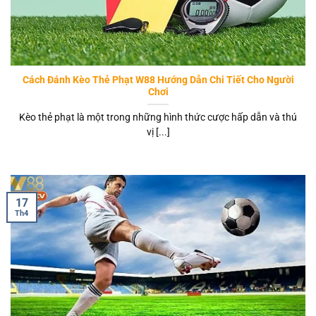
Cách Đánh Kèo Thẻ Phạt W88 Hướng Dẫn Chi Tiết Cho Người
Chơi
Kèo thẻ phạt là một trong những hình thức cược hấp dẫn và thú
vị [...]
17
Th4