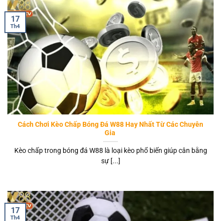
17
Th4
Cách Chơi Kèo Chấp Bóng Đá W88 Hay Nhất Từ Các Chuyên
Gia
Kèo chấp trong bóng đá W88 là loại kèo phổ biến giúp cân bằng
sự [...]
17
Th4