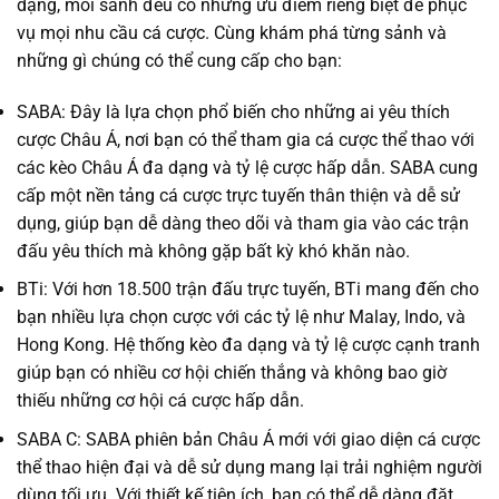
dạng, mỗi sảnh đều có những ưu điểm riêng biệt để phục
vụ mọi nhu cầu cá cược. Cùng khám phá từng sảnh và
những gì chúng có thể cung cấp cho bạn:
SABA: Đây là lựa chọn phổ biến cho những ai yêu thích
cược Châu Á, nơi bạn có thể tham gia cá cược thể thao với
các kèo Châu Á đa dạng và tỷ lệ cược hấp dẫn. SABA cung
cấp một nền tảng cá cược trực tuyến thân thiện và dễ sử
dụng, giúp bạn dễ dàng theo dõi và tham gia vào các trận
đấu yêu thích mà không gặp bất kỳ khó khăn nào.
BTi: Với hơn 18.500 trận đấu trực tuyến, BTi mang đến cho
bạn nhiều lựa chọn cược với các tỷ lệ như Malay, Indo, và
Hong Kong. Hệ thống kèo đa dạng và tỷ lệ cược cạnh tranh
giúp bạn có nhiều cơ hội chiến thắng và không bao giờ
thiếu những cơ hội cá cược hấp dẫn.
SABA C: SABA phiên bản Châu Á mới với giao diện cá cược
thể thao hiện đại và dễ sử dụng mang lại trải nghiệm người
dùng tối ưu. Với thiết kế tiện ích, bạn có thể dễ dàng đặt