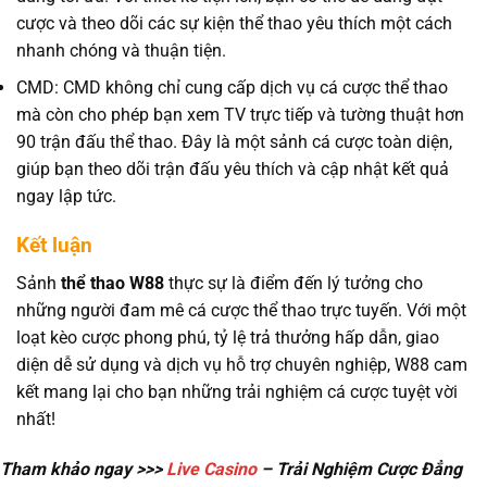
cược và theo dõi các sự kiện thể thao yêu thích một cách
nhanh chóng và thuận tiện.
CMD: CMD không chỉ cung cấp dịch vụ cá cược thể thao
mà còn cho phép bạn xem TV trực tiếp và tường thuật hơn
90 trận đấu thể thao. Đây là một sảnh cá cược toàn diện,
giúp bạn theo dõi trận đấu yêu thích và cập nhật kết quả
ngay lập tức.
Kết luận
Sảnh
thể thao W88
thực sự là điểm đến lý tưởng cho
những người đam mê cá cược thể thao trực tuyến. Với một
loạt kèo cược phong phú, tỷ lệ trả thưởng hấp dẫn, giao
diện dễ sử dụng và dịch vụ hỗ trợ chuyên nghiệp, W88 cam
kết mang lại cho bạn những trải nghiệm cá cược tuyệt vời
nhất!
Tham khảo ngay >>>
Live Casino
– Trải Nghiệm Cược Đẳng