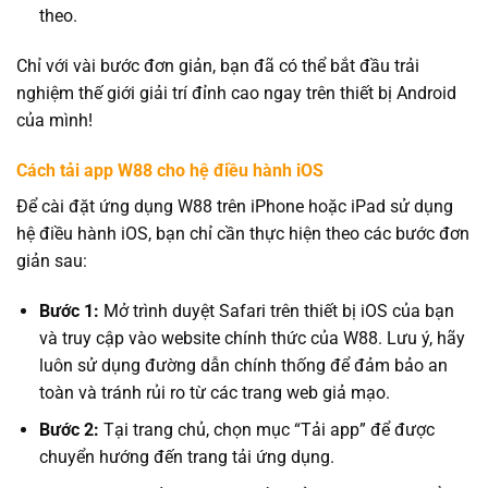
theo.
Chỉ với vài bước đơn giản, bạn đã có thể bắt đầu trải
nghiệm thế giới giải trí đỉnh cao ngay trên thiết bị Android
của mình!
Cách tải app W88 cho hệ điều hành iOS
Để cài đặt ứng dụng W88 trên iPhone hoặc iPad sử dụng
hệ điều hành iOS, bạn chỉ cần thực hiện theo các bước đơn
giản sau:
Bước 1:
Mở trình duyệt Safari trên thiết bị iOS của bạn
và truy cập vào website chính thức của W88. Lưu ý, hãy
luôn sử dụng đường dẫn chính thống để đảm bảo an
toàn và tránh rủi ro từ các trang web giả mạo.
Bước 2:
Tại trang chủ, chọn mục “Tải app” để được
chuyển hướng đến trang tải ứng dụng.