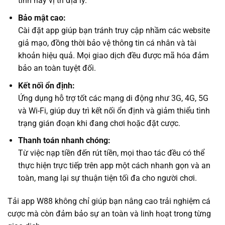
tính hay vị trí địa lý.
Bảo mật cao:
Cài đặt app giúp bạn tránh truy cập nhầm các website
giả mạo, đồng thời bảo vệ thông tin cá nhân và tài
khoản hiệu quả. Mọi giao dịch đều được mã hóa đảm
bảo an toàn tuyệt đối.
Kết nối ổn định:
Ứng dụng hỗ trợ tốt các mạng di động như 3G, 4G, 5G
và Wi-Fi, giúp duy trì kết nối ổn định và giảm thiểu tình
trạng gián đoạn khi đang chơi hoặc đặt cược.
Thanh toán nhanh chóng:
Từ việc nạp tiền đến rút tiền, mọi thao tác đều có thể
thực hiện trực tiếp trên app một cách nhanh gọn và an
toàn, mang lại sự thuận tiện tối đa cho người chơi.
Tải app W88 không chỉ giúp bạn nâng cao trải nghiệm cá
cược mà còn đảm bảo sự an toàn và linh hoạt trong từng