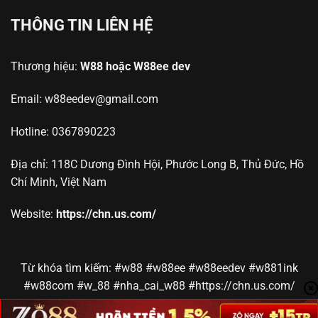
THÔNG TIN LIÊN HỆ
Thương hiệu:
W88 hoặc
W88ee dev
Email:
w88eedev@gmail.com
Hotline:
0367890223
Địa chỉ:
118C Dương Đình Hội, Phước Long B, Thủ Đức, Hồ
Chí Minh, Việt Nam
Website:
https://chn.us.com/
Từ khóa tìm kiếm: #w88 #w88ee #w88eedev #w881ink
#w88com #w_88 #nha_cai_w88 #https://chn.us.com/