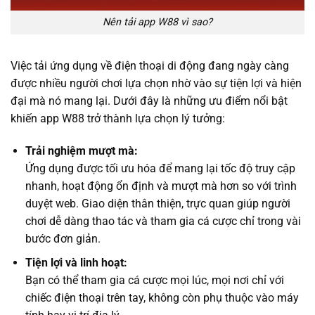
Nên tải app W88 vì sao?
Việc tải ứng dụng về điện thoại di động đang ngày càng
được nhiều người chơi lựa chọn nhờ vào sự tiện lợi và hiện
đại mà nó mang lại. Dưới đây là những ưu điểm nổi bật
khiến app W88 trở thành lựa chọn lý tưởng:
Trải nghiệm mượt mà:
Ứng dụng được tối ưu hóa để mang lại tốc độ truy cập
nhanh, hoạt động ổn định và mượt mà hơn so với trình
duyệt web. Giao diện thân thiện, trực quan giúp người
chơi dễ dàng thao tác và tham gia cá cược chỉ trong vài
bước đơn giản.
Tiện lợi và linh hoạt:
Bạn có thể tham gia cá cược mọi lúc, mọi nơi chỉ với
chiếc điện thoại trên tay, không còn phụ thuộc vào máy