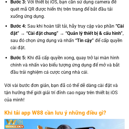
Bước 3:
Với thiết bị iOS, bạn cần sử dụng camera để
quét mã QR được hiển thị trên trang để bắt đầu tải
xuống ứng dụng.
Bước 4:
Sau khi hoàn tất tải, hãy truy cập vào phần
“Cài
đặt”
→
“Cài đặt chung”
→
“Quản lý thiết bị & cấu hình”
,
sau đó chọn ứng dụng và nhấn
“Tin cậy”
để cấp quyền
cài đặt.
Bước 5:
Khi đã cấp quyền xong, quay trở lại màn hình
chính và nhấn vào biểu tượng ứng dụng để mở và bắt
đầu trải nghiệm cá cược cùng nhà cái.
Với vài bước đơn giản, bạn đã có thể dễ dàng cài đặt và
tận hưởng thế giới giải trí đỉnh cao ngay trên thiết bị iOS
của mình!
Khi tải app W88 cần lưu ý những điều gì?