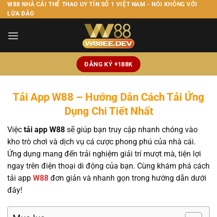
W88 NHÀ CÁI THỂ THAO UY TÍN SỐ 1 VIỆT NAM - NÓI KHÔNG VỚI
Bỏ
LỪA ĐẢO
qua
nội
dung
ĐĂNG KÝ +188K
Tải App W88 – Hướng Dẫn Cách Tải Ứng
Dụng Chi Tiết Nhất
Việc
tải app W88
sẽ giúp bạn truy cập nhanh chóng vào
kho trò chơi và dịch vụ cá cược phong phú của nhà cái.
Ứng dụng mang đến trải nghiệm giải trí mượt mà, tiện lợi
ngay trên điện thoại di động của bạn. Cùng khám phá cách
tải app
W88
đơn giản và nhanh gọn trong hướng dẫn dưới
đây!