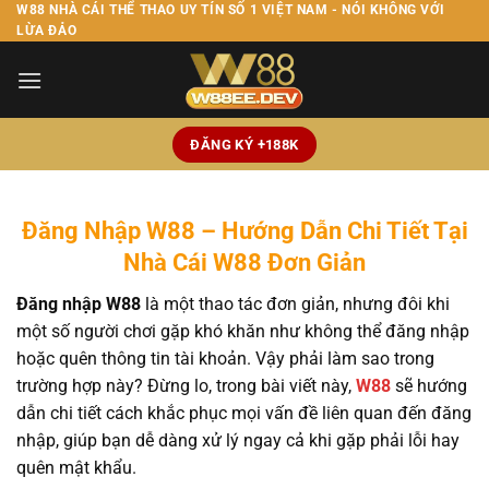
W88 NHÀ CÁI THỂ THAO UY TÍN SỐ 1 VIỆT NAM - NÓI KHÔNG VỚI
Bỏ
LỪA ĐẢO
qua
nội
dung
ĐĂNG KÝ +188K
Đăng Nhập W88 – Hướng Dẫn Chi Tiết Tại
Nhà Cái W88 Đơn Giản
Đăng nhập W88
là một thao tác đơn giản, nhưng đôi khi
một số người chơi gặp khó khăn như không thể đăng nhập
hoặc quên thông tin tài khoản. Vậy phải làm sao trong
trường hợp này? Đừng lo, trong bài viết này,
W88
sẽ hướng
dẫn chi tiết cách khắc phục mọi vấn đề liên quan đến đăng
nhập, giúp bạn dễ dàng xử lý ngay cả khi gặp phải lỗi hay
quên mật khẩu.