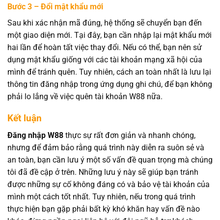
Bước 3 – Đổi mật khẩu mới
Sau khi xác nhận mã đúng, hệ thống sẽ chuyển bạn đến
một giao diện mới. Tại đây, bạn cần nhập lại mật khẩu mới
hai lần để hoàn tất việc thay đổi. Nếu có thể, bạn nên sử
dụng mật khẩu giống với các tài khoản mạng xã hội của
mình để tránh quên. Tuy nhiên, cách an toàn nhất là lưu lại
thông tin đăng nhập trong ứng dụng ghi chú, để bạn không
phải lo lắng về việc quên tài khoản W88 nữa.
Kết luận
Đăng nhập W88
thực sự rất đơn giản và nhanh chóng,
nhưng để đảm bảo rằng quá trình này diễn ra suôn sẻ và
an toàn, bạn cần lưu ý một số vấn đề quan trọng mà chúng
tôi đã đề cập ở trên. Những lưu ý này sẽ giúp bạn tránh
được những sự cố không đáng có và bảo vệ tài khoản của
mình một cách tốt nhất. Tuy nhiên, nếu trong quá trình
thực hiện bạn gặp phải bất kỳ khó khăn hay vấn đề nào