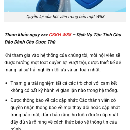
Quyền lợi của hội viên trong bảo mật W88
Tham khảo ngay >>>
CSKH W88
– Dịch Vụ Tận Tình Chu
Đáo Dành Cho Cược Thủ
Khi tham gia vào hệ thống của chúng tôi, mỗi hội viên sẽ
được hưởng một loạt quyền lợi vượt trội, được thiết kế để
mang lại sự trải nghiệm tối ưu và an toàn nhất.
Tham gia trải nghiệm tất cả các trò chơi với cam kết
không có bất kỳ hành vi gian lận nào trong hệ thống.
Được thông báo về các cập nhật: Các thành viên có
quyền nhận thông báo về mọi thay đổi hoặc cập nhật
trong bảo mật, đảm bảo rằng họ luôn được cập nhật
đầy đủ và rõ ràng về cách thức bảo vệ thông tin của
mình.