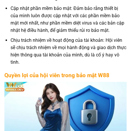
Cập nhật phần mềm bảo mật: Đảm bảo rằng thiết bị
của mình luôn được cập nhật với các phần mềm bảo
mật mới nhất, như phần mềm diệt virus và các bản cập
nhật hệ điều hành, để giảm thiểu rủi ro bảo mật.
Chịu trách nhiệm về hoạt động của tài khoản: Hội viên
sẽ chịu trách nhiệm về mọi hành động và giao dịch thực
hiện thông qua tài khoản của mình, dù là cố ý hay vô
tình.
Quyền lợi của hội viên trong bảo mật W88