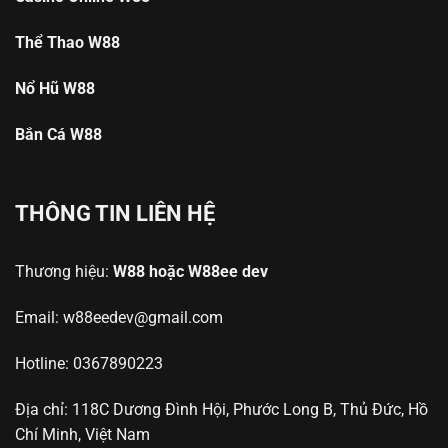
Thể Thao W88
Nổ Hũ W88
Bắn Cá W88
THÔNG TIN LIÊN HỆ
Thương hiệu:
W88 hoặc
W88ee dev
Email:
w88eedev@gmail.com
Hotline:
0367890223
Địa chỉ:
118C Dương Đình Hội, Phước Long B, Thủ Đức, Hồ
Chí Minh, Việt Nam