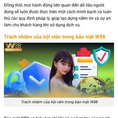
Đồng thời, mọi hành động liên quan đến dữ liệu người
dùng sẽ luôn được thực hiện một cách minh bạch và tuân
thủ các quy định pháp lý, giúp tạo dựng niềm tin và sự an
tâm cho khách hàng khi sử dụng dịch vụ.
Trách nhiệm của hội viên trong bảo mật W88
Trách nhiệm của hội viên trong bảo mật W88