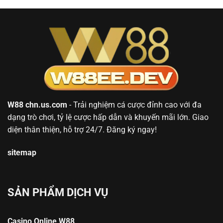
W88
chn.us.com
- Trải nghiệm cá cược đỉnh cao với đa
dạng trò chơi, tỷ lệ cược hấp dẫn và khuyến mãi lớn. Giao
diện thân thiện, hỗ trợ 24/7. Đăng ký ngay!
sitemap
SẢN PHẨM DỊCH VỤ
Casino Online W88