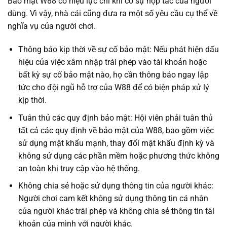
Bảo mật W88 có hiệu lực chỉ khi có sự hợp tác của người
dùng. Vì vậy, nhà cái cũng đưa ra một số yêu cầu cụ thể về
nghĩa vụ của người chơi.
Thông báo kịp thời về sự cố bảo mật: Nếu phát hiện dấu
hiệu của việc xâm nhập trái phép vào tài khoản hoặc
bất kỳ sự cố bảo mật nào, họ cần thông báo ngay lập
tức cho đội ngũ hỗ trợ của W88 để có biện pháp xử lý
kịp thời.
Tuân thủ các quy định bảo mật: Hội viên phải tuân thủ
tất cả các quy định về bảo mật của W88, bao gồm việc
sử dụng mật khẩu mạnh, thay đổi mật khẩu định kỳ và
không sử dụng các phần mềm hoặc phương thức không
an toàn khi truy cập vào hệ thống.
Không chia sẻ hoặc sử dụng thông tin của người khác:
Người chơi cam kết không sử dụng thông tin cá nhân
của người khác trái phép và không chia sẻ thông tin tài
khoản của mình với người khác.