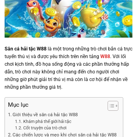
Săn cá hải tặc W88
là một trong những trò chơi bắn cá trực
tuyến thú vị và được yêu thích trên nền tảng
W88
. Với lối
chơi kịch tính, đồ họa sống động và các phần thưởng hấp
dẫn, trò chơi này không chỉ mang đến cho người chơi
những giờ phút giải trí thú vị mà còn là cơ hội để nhận về
những phần thưởng giá trị.
Mục lục
Giới thiệu về săn cá hải tặc W88
Khám phá thế giới hải tặc
Cốt truyện của trò chơi
Các chiến lược và mẹo khi chơi săn cá hải tặc W88