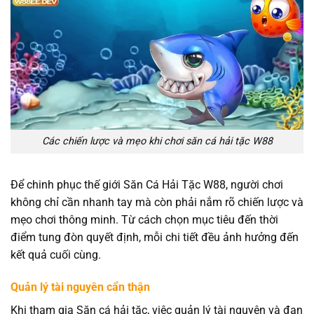
Các chiến lược và mẹo khi chơi săn cá hải tặc W88
Để chinh phục thế giới Săn Cá Hải Tặc W88, người chơi
không chỉ cần nhanh tay mà còn phải nắm rõ chiến lược và
mẹo chơi thông minh. Từ cách chọn mục tiêu đến thời
điểm tung đòn quyết định, mỗi chi tiết đều ảnh hưởng đến
kết quả cuối cùng.
Quản lý tài nguyên cẩn thận
Khi tham gia Săn cá hải tặc, việc quản lý tài nguyên và đạn