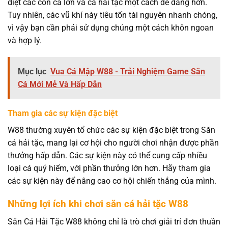
diệt các con cá lớn và cá hải tặc một cách dễ dàng hơn.
Tuy nhiên, các vũ khí này tiêu tốn tài nguyên nhanh chóng,
vì vậy bạn cần phải sử dụng chúng một cách khôn ngoan
và hợp lý.
Mục lục
Vua Cá Mập W88 - Trải Nghiệm Game Săn
Cá Mới Mẻ Và Hấp Dẫn
Tham gia các sự kiện đặc biệt
W88 thường xuyên tổ chức các sự kiện đặc biệt trong Săn
cá hải tặc, mang lại cơ hội cho người chơi nhận được phần
thưởng hấp dẫn. Các sự kiện này có thể cung cấp nhiều
loại cá quý hiếm, với phần thưởng lớn hơn. Hãy tham gia
các sự kiện này để nâng cao cơ hội chiến thắng của mình.
Những lợi ích khi chơi săn cá hải tặc W88
Săn Cá Hải Tặc W88 không chỉ là trò chơi giải trí đơn thuần