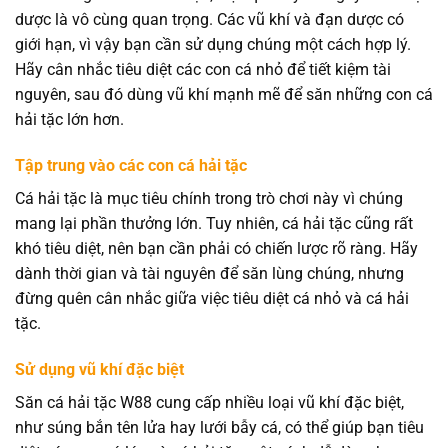
dược là vô cùng quan trọng. Các vũ khí và đạn dược có
giới hạn, vì vậy bạn cần sử dụng chúng một cách hợp lý.
Hãy cân nhắc tiêu diệt các con cá nhỏ để tiết kiệm tài
nguyên, sau đó dùng vũ khí mạnh mẽ để săn những con cá
hải tặc lớn hơn.
Tập trung vào các con cá hải tặc
Cá hải tặc là mục tiêu chính trong trò chơi này vì chúng
mang lại phần thưởng lớn. Tuy nhiên, cá hải tặc cũng rất
khó tiêu diệt, nên bạn cần phải có chiến lược rõ ràng. Hãy
dành thời gian và tài nguyên để săn lùng chúng, nhưng
đừng quên cân nhắc giữa việc tiêu diệt cá nhỏ và cá hải
tặc.
Sử dụng vũ khí đặc biệt
Săn cá hải tặc W88 cung cấp nhiều loại vũ khí đặc biệt,
như súng bắn tên lửa hay lưới bẫy cá, có thể giúp bạn tiêu