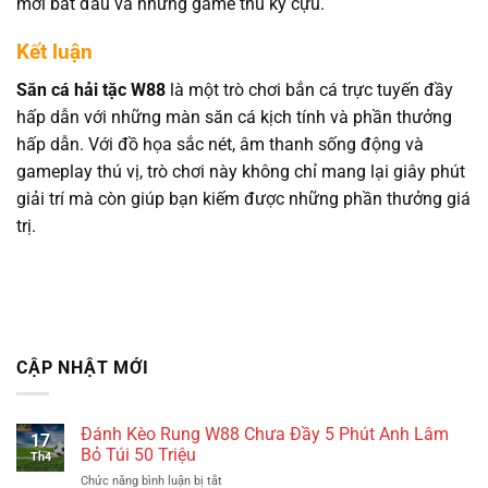
mới bắt đầu và những game thủ kỳ cựu.
Kết luận
Săn cá hải tặc W88
là một trò chơi bắn cá trực tuyến đầy
hấp dẫn với những màn săn cá kịch tính và phần thưởng
hấp dẫn. Với đồ họa sắc nét, âm thanh sống động và
gameplay thú vị, trò chơi này không chỉ mang lại giây phút
giải trí mà còn giúp bạn kiếm được những phần thưởng giá
trị.
CẬP NHẬT MỚI
Đánh Kèo Rung W88 Chưa Đầy 5 Phút Anh Lâm
17
Bỏ Túi 50 Triệu
Th4
Chức năng bình luận bị tắt
ở